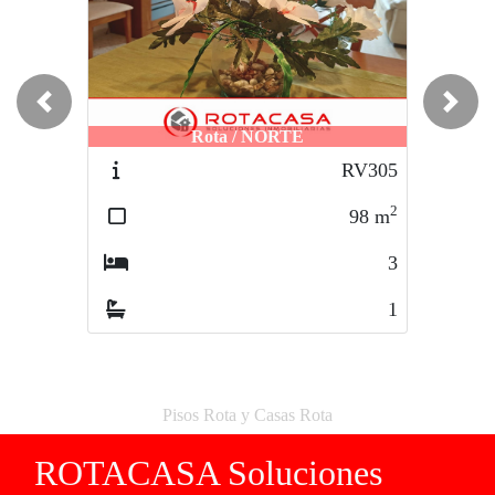
Previous
Next
Rota / NORTE
RV305
2
98
m
3
1
Pisos Rota y Casas Rota
ROTACASA Soluciones