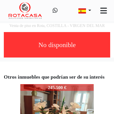
Venta de piso en Rota, COSTILLA - VIRGEN DEL MAR
No disponible
Otros inmuebles que podrían ser de su interés
2025_25-RV205-10/NOV/25
245.500 €