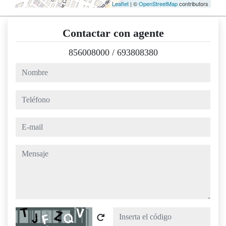
Leaflet
| ©
OpenStreetMap
contributors
Contactar con agente
856008000
/
693808380
nombre
teléfono
e-mail
mensaje
Captcha